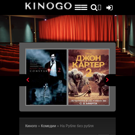
File engine/metagen.php not found.


Киного
»
Комедии
» На Рубле без рубля