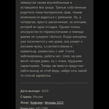
обманутая своим возлюбленным и
оставшаяся без гроша. Третью собственные
родители лиши материнских прав, лишив
возможности видеться с ребенком. Ну, а
четвертая, просто заключенная, за плечами
которой не одна отсидка. Однако планы
альтруистки по перевоспитанию и помощи
дамам не суждено сбыться. Когда женщины
уже поселяются у нее дома, она узнает о
желании мужа, а соответственно и
кормильца, развестись с ней. Счета
заблокированы, работы нет, плюс на шее
весят четыре дамы, ну с очень трудными
характерами. Теперь им вместе предстоит
найти выход из этой беды, найдя хоть какой-
то способ заработка.
Дата выхода:
2023
Страна:
Россия
Жанр:
Комедии
/
Фильмы 2023
Качество:
HD 1080