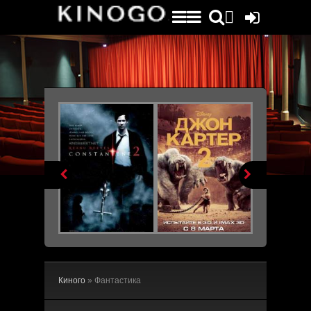


Киного
» Фантастика