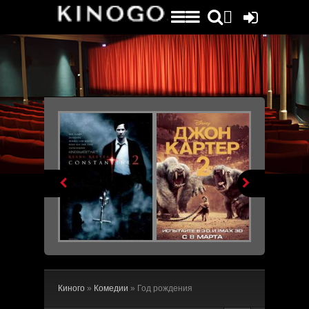
File engine/metagen.php not found.


Киного
»
Комедии
» Год рождения