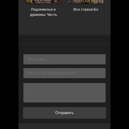
Подземелья и
Все страхи Бо
Война ми
драконы: Честь
среди воров
Отправить