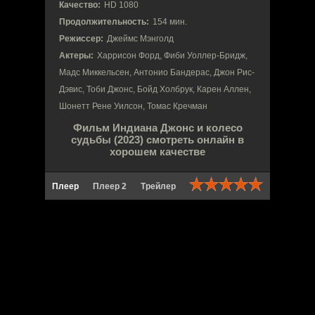
Качество:
HD 1080
Продолжительность:
154 мин.
Режиссер:
Джеймс Мэнголд
Актеры:
Харрисон Форд, Фиби Уоллер-Бридж,
Мадс Миккельсен, Антонио Бандерас, Джон Рис-
Дэвис, Тоби Джонс, Бойд Холбрук, Карен Аллен,
Шонетт Рене Уилсон, Томас Кречман
Фильм Индиана Джонс и колесо
судьбы (2023) смотреть онлайн в
хорошем качестве
Плеер
Плеер 2
Трейлер