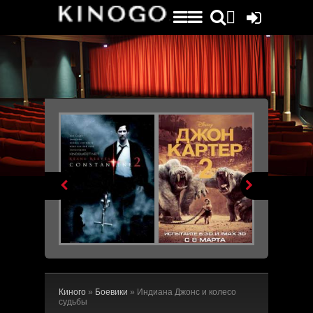
File engine/metagen.php not found.


Киного
»
Боевики
» Индиана Джонс и колесо
судьбы