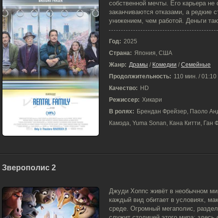
собственной мечты. Его карьера не 
заканчиваются отказами, а редкие 
унижением, чем работой. Деньги таю
Год:
2025
Страна:
Япония, США
Жанр:
Драмы
/
Комедии
/
Семейные
Продолжительность:
110 мин. / 01:10
Качество:
HD
Режиссер:
Хикари
В ролях:
Брендан Фрейзер, Паоло Анд
Камэда, Yuma Sonan, Кана Китти, Ган 
Зверополис 2
27-11-2025, 16:04
Джуди Хоппс живёт в необычном ми
каждый вид обитает в условиях, ма
среде. Огромный мегаполис, раздел
служит столицей этого мира: здесь 