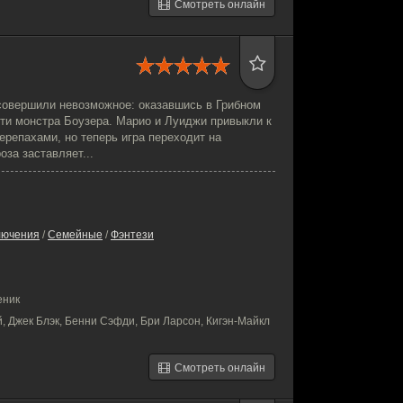
Смотреть онлайн
совершили невозможное: оказавшись в Грибном
сти монстра Боузера. Марио и Луиджи привыкли к
ерепахами, но теперь игра переходит на
оза заставляет...
лючения
/
Семейные
/
Фэнтези
еник
, Джек Блэк, Бенни Сэфди, Бри Ларсон, Кигэн-Майкл
Смотреть онлайн