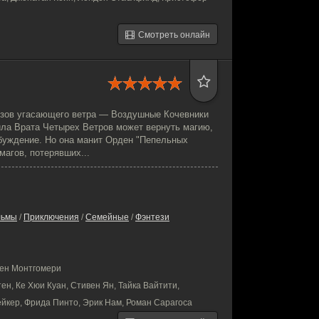
Смотреть онлайн
т зов угасающего ветра — Воздушные Кочевники
ила Врата Четырех Ветров может вернуть магию,
буждение. Но она манит Орден "Пепельных
агов, потерявших...
льмы
/
Приключения
/
Семейные
/
Фэнтези
рен Монтгомери
ен, Ке Хюи Куан, Стивен Ян, Тайка Вайтити,
йкер, Фрида Пинто, Эрик Нам, Роман Сарагоса