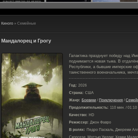
Киного
» Семейные
Мандалорец и Грогу
21-05-2026, 20:33
Галактика празднует победу над Им
поднимается новая тьма. В отдалён
Республики, а бывшие имперские о
таинственного военачальника, мечта
Год:
2026
Страна:
США
Жанр:
Боевики
/
Приключения
/
Семей
Продолжительность:
110 мин. / 01:10
Качество:
HD
Режиссер:
Джон Фавро
В ролях:
Педро Паскаль, Джереми Алл
Скорсезе, Мэттью Уиллиг, Хемки Маде