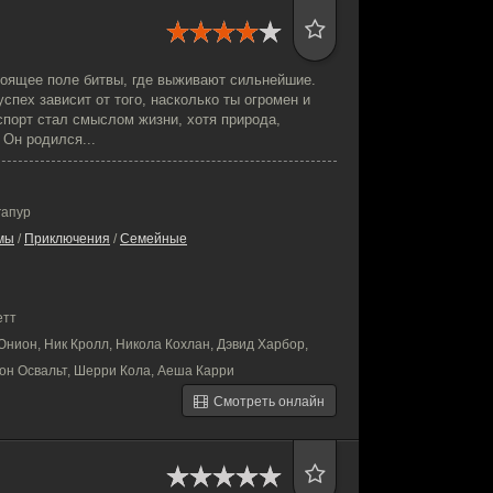
стоящее поле битвы, где выживают сильнейшие.
успех зависит от того, насколько ты огромен и
спорт стал смыслом жизни, хотя природа,
 Он родился...
гапур
мы
/
Приключения
/
Семейные
етт
нион, Ник Кролл, Никола Кохлан, Дэвид Харбор,
он Освальт, Шерри Кола, Аеша Карри
Смотреть онлайн