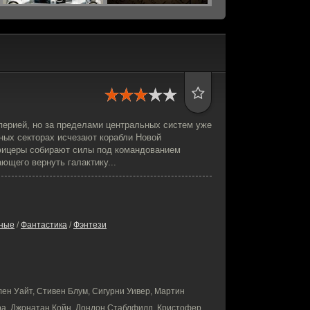
перией, но за пределами центральных систем уже
ных секторах исчезают корабли Новой
фицеры собирают силы под командованием
ющего вернуть галактику...
ные
/
Фантастика
/
Фэнтези
ен Уайт, Стивен Блум, Сигурни Уивер, Мартин
ра, Джонатан Койн, Лондон Стаблфилд, Кристофер