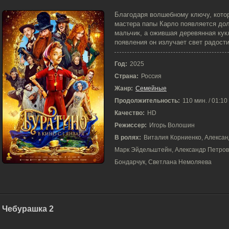
11-01-2026, 10:51
Благодаря волшебному ключу, кото
мастера папы Карло появляется до
мальчик, а ожившая деревянная кук
появления он излучает свет радости
Год:
2025
Страна:
Россия
Жанр:
Семейные
Продолжительность:
110 мин. / 01:10
Качество:
HD
Режиссер:
Игорь Волошин
В ролях:
Виталия Корниенко, Алексан
Марк Эйдельштейн, Александр Петров,
Бондарчук, Светлана Немоляева
Чебурашка 2