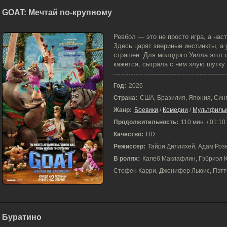
GOAT: Мечтай по-крупному
15-02-2026, 08:40
Ревбол — это не просто игра, а на
Здесь царят звериные инстинкты, а 
страшен. Для молодого Уилла этот 
кажется, сыграла с ним злую шутку.
Год:
2026
Страна:
США, Бразилия, Япония, Син
Жанр:
Боевики
/
Комедии
/
Мультфиль
Продолжительность:
110 мин. / 01:10
Качество:
HD
Режиссер:
Тайри Диллихей, Адам Роз
В ролях:
Калеб Маклафлин, Гэбриэл Ю
Стефен Карри, Дженифер Льюис, Пэтт
Буратино