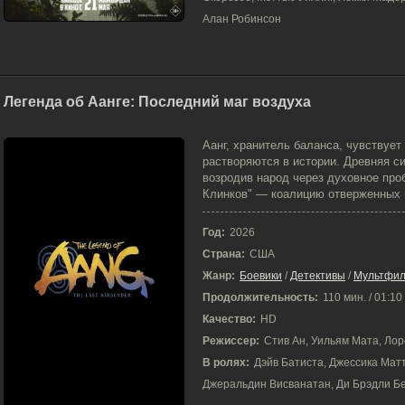
Алан Робинсон
Легенда об Аанге: Последний маг воздуха
15-04-2026, 21:58
Аанг, хранитель баланса, чувствуе
растворяются в истории. Древняя с
возродив народ через духовное про
Клинков" — коалицию отверженных м
Год:
2026
Страна:
США
Жанр:
Боевики
/
Детективы
/
Мультфи
Продолжительность:
110 мин. / 01:10
Качество:
HD
Режиссер:
Стив Ан, Уильям Мата, Ло
В ролях:
Дэйв Батиста, Джессика Матт
Джеральдин Висванатан, Ди Брэдли Бе