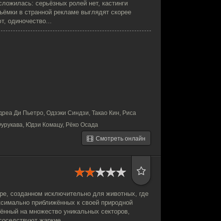
сложилась: серьёзных ролей нет, кастинги
съёмки в странной рекламе выглядят скорее
т, одиночество...
реа Ди Пьетро, Одзэки Синдзи, Такао Кин, Риса
Фурукава, Юдзи Комацу, Рёко Осада
Смотреть онлайн
ре, созданном исключительно для животных, где
ксимально приближённых к своей природной
ённый на множество уникальных секторов,
соседствуют жаркие...