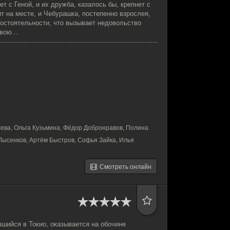
т с Геной, и их дружба, казалось бы, крепнет с
т на месте, и Чебурашка, постепенно взрослея,
остоятельности, что вызывает недовольство
вою...
ева, Ольга Кузьмина, Фёдор Добронравов, Полина
Лысенков, Артём Быстров, Софья Зайка, Илья
Смотреть онлайн
вшийся в Токио, оказывается на обочине