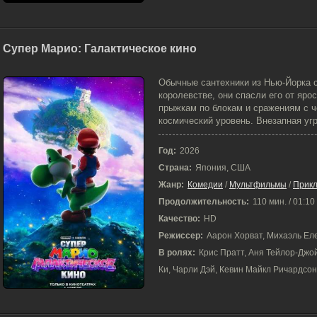
Супер Марио: Галактическое кино
2-04-2026, 10:10
Обычные сантехники из Нью-Йорка 
королевстве, они спасли его от яро
прыжкам по блокам и сражениям с ч
космический уровень. Внезапная угр
Год:
2026
Страна:
Япония, США
Жанр:
Комедии
/
Мультфильмы
/
Прик
Продолжительность:
110 мин. / 01:10
Качество:
HD
Режиссер:
Аарон Хорват, Михаэль Ел
В ролях:
Крис Пратт, Аня Тейлор-Джой
Ки, Чарли Дэй, Кевин Майкл Ричардсон