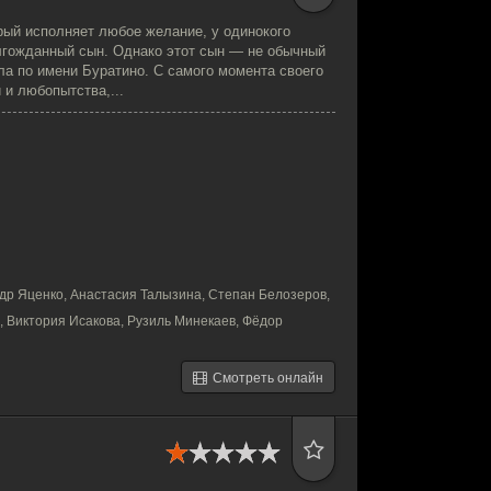
рый исполняет любое желание, у одинокого
лгожданный сын. Однако этот сын — не обычный
ла по имени Буратино. С самого момента своего
 и любопытства,...
др Яценко, Анастасия Талызина, Степан Белозеров,
 Виктория Исакова, Рузиль Минекаев, Фёдор
Смотреть онлайн