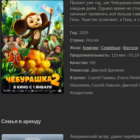
5-01-2026, 08:34
Прошел уже год, как Чебурашка живе
каждым днём. Однако время не стои
начинает проявлять всё больше сам
Гены. Ушастик хулиганит, а Гена, в с
Год:
2025
Страна:
Россия
Жанр:
Комедии
/
Семейные
/
Фэнтези
Продолжительность:
110 мин. / 01:10
Качество:
HD
Режиссер:
Дмитрий Дьяченко
В ролях:
Сергей Гармаш, Елена Яковл
Максимова, Сергей Лавыгин, Дмитрий 
Кондратенко
Семья в аренду
20-12-2025, 08:55
Американский актёр, давно перебра