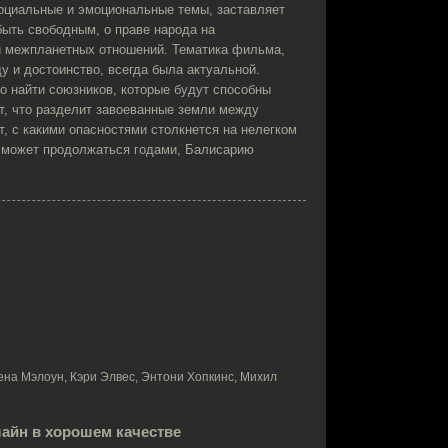
социальные и эмоциональные темы, заставляет
быть свободным, о праве народа на
и межпланетных отношений. Тематика фильма,
у и достоинство, всегда была актуальной.
 найти союзников, которые будут способны
, что разделит завоеванные земли между
т, с какими опасностями столкнется на нелегком
е может продолжаться годами, Балисарию
ена Мэлоун, Кэри Элвес, Энтони Хопкинс, Михил
лайн в хорошем качестве