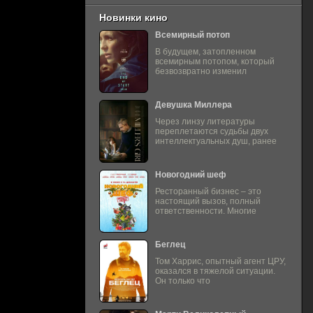
Новинки кино
Всемирный потоп
В будущем, затопленном
всемирным потопом, который
безвозвратно изменил
Девушка Миллера
Через линзу литературы
переплетаются судьбы двух
интеллектуальных душ, ранее
Новогодний шеф
Ресторанный бизнес – это
настоящий вызов, полный
ответственности. Многие
Беглец
Том Харрис, опытный агент ЦРУ,
оказался в тяжелой ситуации.
Он только что