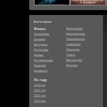
Категории
Жанры
Мелодрамы
Мультфильмы
Биографии
Приключения
Боевики
Семейные
Вестерны
Триллеры
Детективы
Ужасы
Драмы
Фантастика
Исторические
Фэнтези
Комедии
Криминал
По году
2020 год
2021 год
2022 год
2023 год