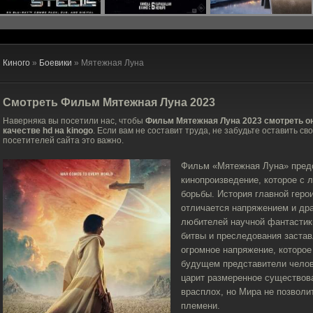
Киного
»
Боевики
» Мятежная Луна
Смотреть Фильм
Мятежная Луна
2023
Наверняка вы посетили нас, чтобы
Фильм Мятежная Луна 2023 смотреть о
качестве hd на kinogo
. Если вам не составит труда, не забудьте оставить св
посетителей сайта это важно.
Фильм «Мятежная Луна» пред
кинопроизведение, которое с 
борьбы. История главной геро
отличается напряжением и дра
любителей научной фантастик
битвы и преследования застав
огромное напряжение, которое
будущем представители челов
царит размеренное существова
врасплох, но Мира не позволи
племени.