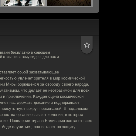
нлайн бесплатно в хорошем
ой отзыв по этому видео, для нас и
ставляет собой захватывающее
легкостью увлечет зрителя в мир космической
ини Миры борющейся за свободу своего народа,
матизмом, что делает ее неотразимой для всех
и и приключений. Каждая сцена космической
ляет нас держать дыхание и подчеркивает
 присутствует вокруг персонажей. В недалеком
ечества организовывают колонии, в которых
ние. Появление тирана Балисария застанет всех
т беде случиться, она встанет на защиту