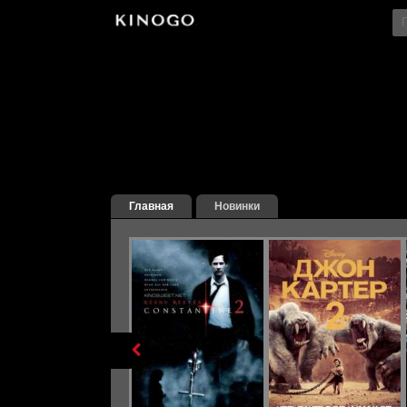
File engine/metagen.php not found.
Главная
Новинки