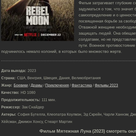
Фильм затрагивает глубокие 
задуматься о том, что значит 
самоопределение и о ценност
посвященная борьбе за свобод
Отважной женщине необходимо
защищать людей. Она обещает
солдатами, но не представляе
пути. Военное противостояни
подчинилось немало колоний, в которых было множество жертв.
Дата выхода:
2023
Страна:
США, Венгрия, Швеция, Дания, Великобритания
Жанр:
Боевики
/
Драмы
/
Приключения
/
Фантастика
/
Фильмы 2023
Качество:
HD 1080
Продолжительность:
111 мин.
Режиссер:
Зак Снайдер
Актеры:
София Бутелла, Клеопатра Коулмэн, Эд Скрейн, Чарли Ханнэм, Дж
Хёйсман, Джимон Хонсу, Стюарт Мартин
Фильм Мятежная Луна (2023) смотреть он