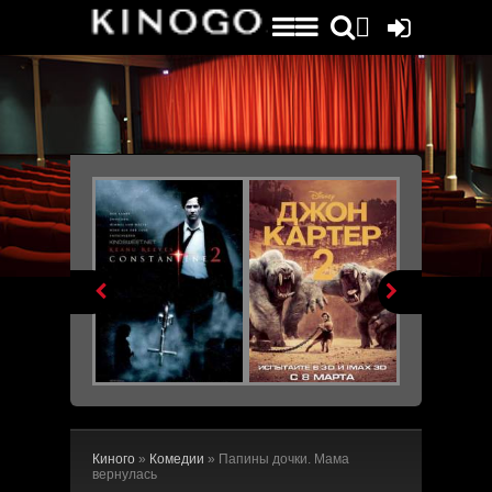
File engine/metagen.php not found.


Киного
»
Комедии
» Папины дочки. Мама
вернулась