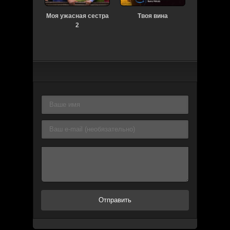
Моя ужасная сестра
Твоя вина
Ба
2
Отправить