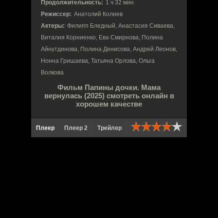
Продолжительность:
1 ч 32 мин
Режиссер:
Анатолий Колиев
Актеры:
Филипп Бледный, Анастасия Сиваева,
Виталия Корниенко, Ева Смирнова, Полина
Айнутдинова, Полина Денисова, Андрей Леонов,
Нонна Гришаева, Татьяна Орлова, Ольга
Волкова
Фильм Папины дочки. Мама
вернулась (2025) смотреть онлайн в
хорошем качестве
Плеер
Плеер 2
Трейлер