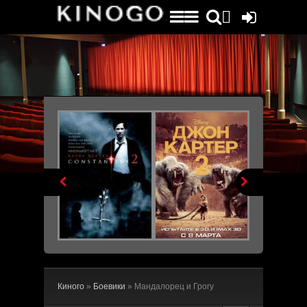
File engine/metagen.php not found.


Киного
»
Боевики
» Мандалорец и Грогу