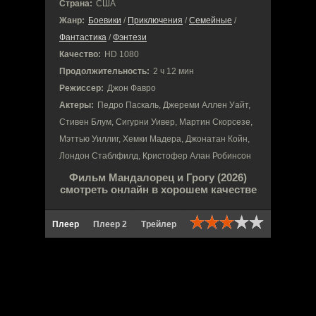
Страна:
США
Жанр:
Боевики
/
Приключения
/
Семейные
/
Фантастика
/
Фэнтези
Качество:
HD 1080
Продолжительность:
2 ч 12 мин
Режиссер:
Джон Фавро
Актеры:
Педро Паскаль, Джереми Аллен Уайт,
Стивен Блум, Сигурни Уивер, Мартин Скорсезе,
Мэттью Уиллиг, Хемки Мадера, Джонатан Койн,
Лондон Стаблфилд, Кристофер Алан Робинсон
Фильм Мандалорец и Грогу (2026)
смотреть онлайн в хорошем качестве
Плеер
Плеер 2
Трейлер