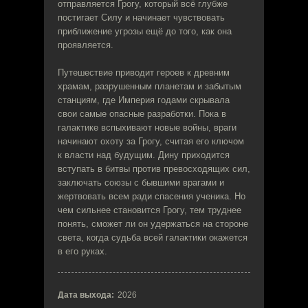
отправляется Грогу, который всё глубже
постигает Силу и начинает чувствовать
приближение угрозы ещё до того, как она
проявляется.
Путешествие приводит героев к древним
храмам, разрушенным планетам и забытым
станциям, где Империя годами скрывала
свои самые опасные разработки. Пока в
галактике вспыхивают новые войны, враги
начинают охоту за Грогу, считая его ключом
к власти над будущим. Дину приходится
вступать в битвы против превосходящих сил,
заключать союзы с бывшими врагами и
жертвовать всем ради спасения ученика. Но
чем сильнее становится Грогу, тем труднее
понять, сможет ли он удержаться на стороне
света, когда судьба всей галактики окажется
в его руках.
Дата выхода:
2026