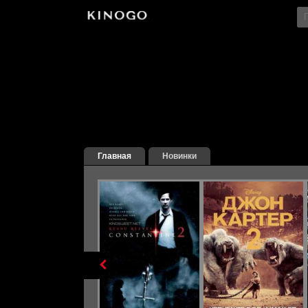
File engine/metagen.php not found.
Главная
Новинки