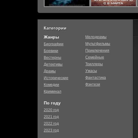
Категории
Жанры
Мелодрамы
Мультфильмы
Биографии
Приключения
Боевики
Семейные
Вестерны
Триллеры
Детективы
Ужасы
Драмы
Фантастика
Исторические
Фэнтези
Комедии
Криминал
По году
2020 год
2021 год
2022 год
2023 год