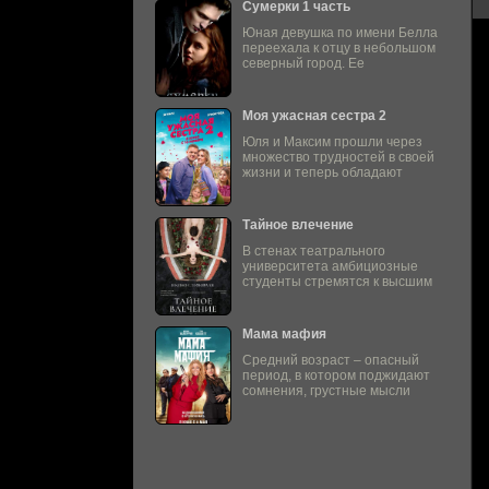
Сумерки 1 часть
Юная девушка по имени Белла
переехала к отцу в небольшом
северный город. Ее
Моя ужасная сестра 2
Юля и Максим прошли через
множество трудностей в своей
жизни и теперь обладают
Тайное влечение
В стенах театрального
университета амбициозные
студенты стремятся к высшим
Мама мафия
Средний возраст – опасный
период, в котором поджидают
сомнения, грустные мысли