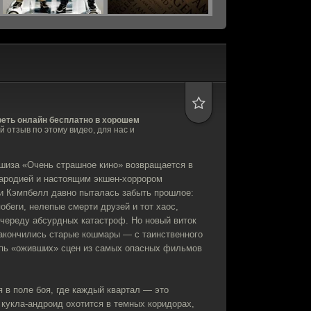
реть онлайн бесплатно в хорошем
ой отзыв по этому видео, для нас и
ншиза «Очень страшное кино» возвращается в
пародией и настоящим экшен-хоррором
ди Кэмпбелл давно пыталась забыть прошлое:
обеги, нелепые смерти друзей и тот хаос,
 череду абсурдных катастроф. Но новый виток
закончились старые кошмары — с таинственного
цепь «оживших» сцен из самых опасных фильмов
 в поле боя, где каждый квартал — это
 кукла-андроид охотится в темных коридорах,