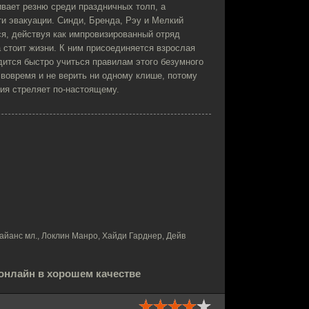
вает резню среди праздничных толп, а
ти эвакуации. Синди, Бренда, Рэy и Мелкий
я, действуя как импровизированный отряд
 стоит жизни. К ним присоединяется взрослая
дится быстро учиться правилам этого безумного
 вовремя и не верить ни одному клише, потому
дия стреляет по-настоящему.
айанс мл., Локлин Манро, Хайди Гарднер, Дейв
 онлайн в хорошем качестве