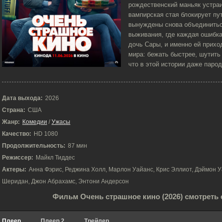
рождественский маньяк устраи
вампирская стая блокирует пу
вынуждены снова объединитьс
выживания, где каждая ошибка
дочь Сары, и именно ей прихо
мира: бежать быстрее, шутить
что в этой истории даже паро
Дата выхода:
2026
Страна:
США
Жанр:
Комедии
/
Ужасы
Качество:
HD 1080
Продолжительность:
87 мин
Режиссер:
Майкл Тиддес
Актеры:
Анна Фэрис, Реджина Холл, Марлон Уайанс, Крис Эллиот, Дэймон У
Шеридан, Джон Абрахамс, Энтони Андерсон
Фильм Очень страшное кино (2026) смотреть
Плеер
Плеер 2
Трейлер