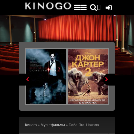
File engine/metagen.php not found.


Киного
»
Мультфильмы
» Баба Яга. Начало