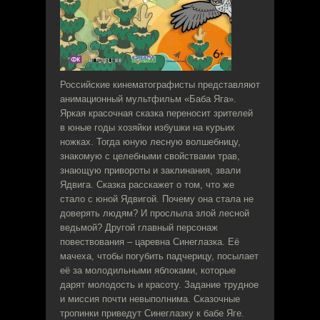
Российские кинематографисты представляют
анимационный мультфильм «Баба Яга».
Яркая красочная сказка переносит зрителей
в юные годы хозяйки избушки на курьих
ножках. Тогда юную лесную волшебницу,
знакомую с целебными свойствами трав,
знающую привороты и заклинания, звали
Ядвига. Сказка расскажет о том, что же
стало с юной Ядвигой. Почему она стала не
доверять людям? И прослыла злой лесной
ведьмой? Другой главный персонаж
повествования – царевна Синеглазка. Её
мачеха, чтобы погубить падчерицу, посылает
её за молодильными яблоками, которые
дарят молодость и красоту. Задание трудное
и миссия почти невыполнима. Сказочные
тропинки приведут Синеглазку к бабе Яге.