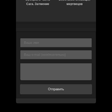
Сага. Затмение
мертвецов
Отправить