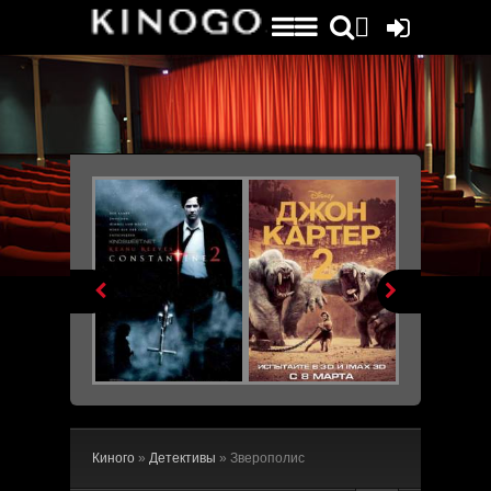
File engine/metagen.php not found.


Киного
»
Детективы
» Зверополис