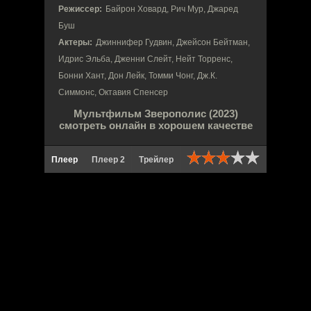
Режиссер:
Байрон Ховард, Рич Мур, Джаред
Буш
Актеры:
Джиннифер Гудвин, Джейсон Бейтман,
Идрис Эльба, Дженни Слейт, Нейт Торренс,
Бонни Хант, Дон Лейк, Томми Чонг, Дж.К.
Симмонс, Октавия Спенсер
Мультфильм Зверополис (2023)
смотреть онлайн в хорошем качестве
Плеер
Плеер 2
Трейлер