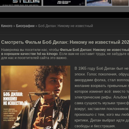
Киного
»
Биографии
» Боб Дилан: Никому не известный
Смотреть Фильм
Боб Дилан: Никому не известный
202
Наверняка вы посетили нас, чтобы
Фильм Боб Дилан: Никому не известный
в хорошем качестве hd на kinogo
. Если вам не составит труда, не забудьте 
для нас и посетителей сайта это важно.
В 1965 году Боб Дилан был н
эпохи. Голос поколения, обр
аккордами фолка, стал воплощ
желание взорвать привычные г
которое изменит всё: вместо
электрические рифы. Альбом Br
сама сущность музыки трансф
вокруг, заставляя поклоннико
произошло с тем, кого мы люб
критики, Дилан выбрал идти 
свободы и бесстрашия.