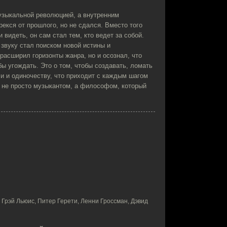
узыкальной революцией, а внутренним
екся от прошлого, но не сдался. Вместо того
и видеть, он сам стал тем, кто ведет за собой.
 звуку стал поиском новой истины и
расширил горизонты жанра, но и осознал, что
бы угождать. Это о том, чтобы создавать, ломать
ли и одиночеству, что приходит с каждым шагом
 не просто музыкантом, а философом, который
 Грэй Льюис, Питер Герети, Ленни Гроссман, Дэвид