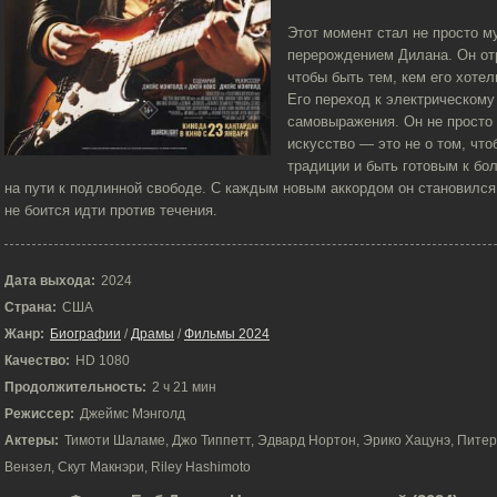
Этот момент стал не просто м
перерождением Дилана. Он отр
чтобы быть тем, кем его хотел
Его переход к электрическому
самовыражения. Он не просто 
искусство — это не о том, что
традиции и быть готовым к бо
на пути к подлинной свободе. С каждым новым аккордом он становился
не боится идти против течения.
Дата выхода:
2024
Страна:
США
Жанр:
Биографии
/
Драмы
/
Фильмы 2024
Качество:
HD 1080
Продолжительность:
2 ч 21 мин
Режиссер:
Джеймс Мэнголд
Актеры:
Тимоти Шаламе, Джо Типпетт, Эдвард Нортон, Эрико Хацунэ, Питер
Вензел, Скут Макнэри, Riley Hashimoto