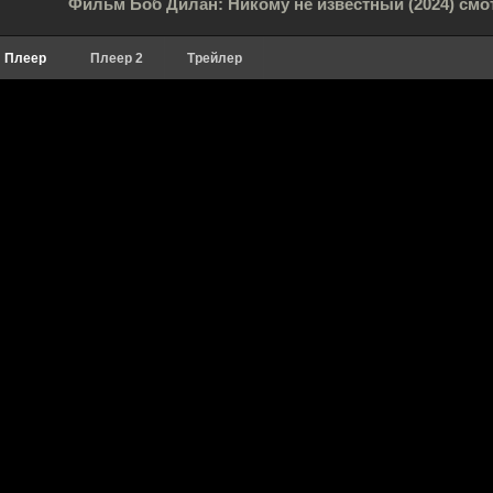
Фильм Боб Дилан: Никому не известный (2024) смо
Плеер
Плеер 2
Трейлер