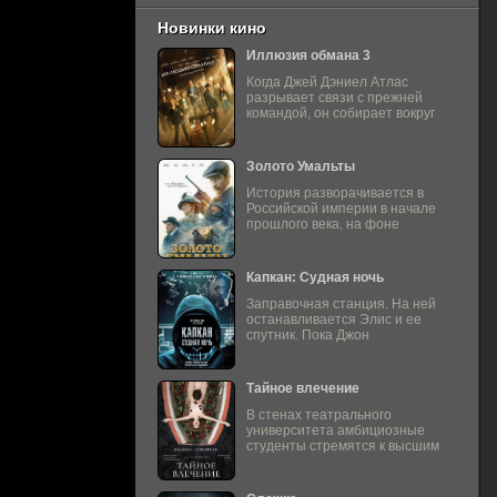
Новинки кино
Иллюзия обмана 3
Когда Джей Дэниел Атлас
разрывает связи с прежней
командой, он собирает вокруг
Золото Умальты
История разворачивается в
Российской империи в начале
прошлого века, на фоне
Капкан: Судная ночь
Заправочная станция. На ней
останавливается Элис и ее
спутник. Пока Джон
Тайное влечение
В стенах театрального
университета амбициозные
студенты стремятся к высшим