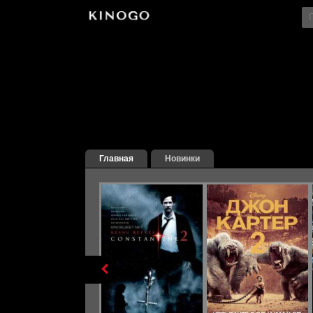
File engine/metagen.php not found.
Главная
Новинки