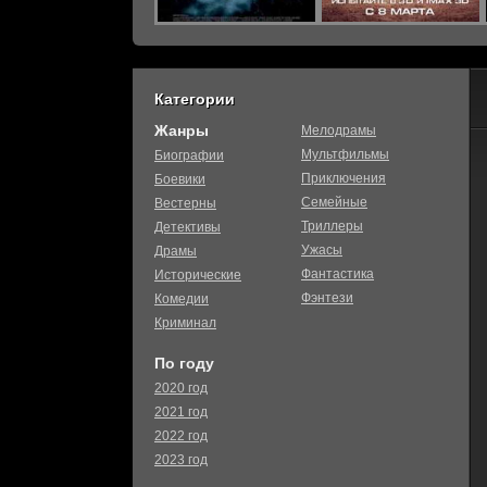
Категории
Жанры
Мелодрамы
Мультфильмы
Биографии
Приключения
Боевики
Семейные
Вестерны
Триллеры
Детективы
Ужасы
Драмы
Фантастика
Исторические
Фэнтези
Комедии
Криминал
По году
2020 год
2021 год
2022 год
2023 год