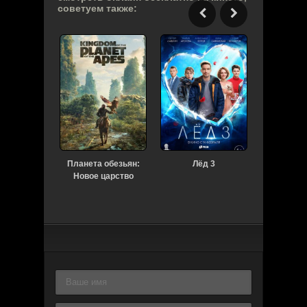
советуем также:
Планета обезьян:
Лёд 3
Дра
Новое царство