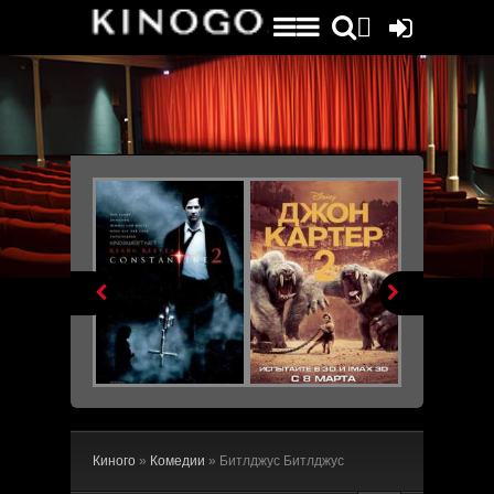
File engine/metagen.php not found.


Киного
»
Комедии
» Битлджус Битлджус