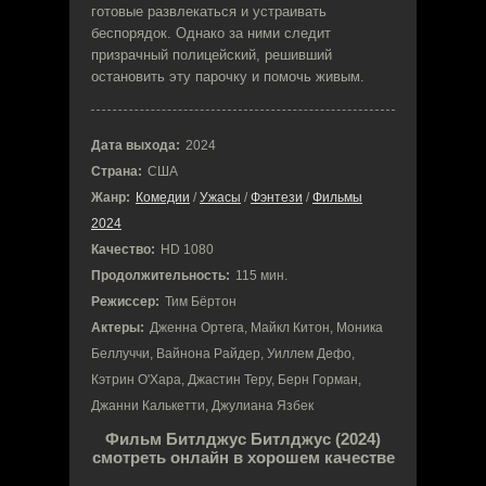
готовые развлекаться и устраивать
беспорядок. Однако за ними следит
призрачный полицейский, решивший
остановить эту парочку и помочь живым.
Дата выхода:
2024
Страна:
США
Жанр:
Комедии
/
Ужасы
/
Фэнтези
/
Фильмы
2024
Качество:
HD 1080
Продолжительность:
115 мин.
Режиссер:
Тим Бёртон
Актеры:
Дженна Ортега, Майкл Китон, Моника
Беллуччи, Вайнона Райдер, Уиллем Дефо,
Кэтрин О'Хара, Джастин Теру, Берн Горман,
Джанни Калькетти, Джулиана Язбек
Фильм Битлджус Битлджус (2024)
смотреть онлайн в хорошем качестве