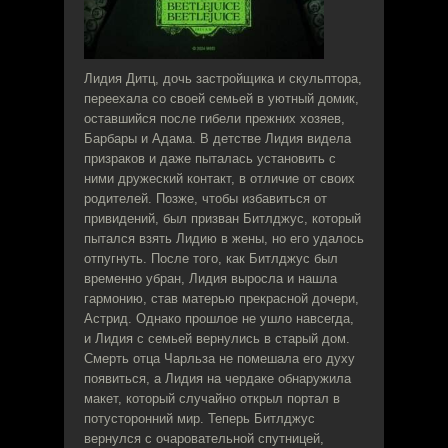
Лидия Дитц, дочь застройщика и скульптора,
переехала со своей семьей в уютный домик,
оставшийся после гибели прежних хозяев,
Барбары и Адама. В детстве Лидия видела
призраков и даже пыталась установить с
ними дружеский контакт, в отличие от своих
родителей. Позже, чтобы избавиться от
привидений, был призван Битлджус, который
пытался взять Лидию в жены, но его удалось
отпугнуть. После того, как Битлджус был
временно убран, Лидия выросла и нашла
гармонию, став матерью прекрасной дочери,
Астрид. Однако прошлое не ушло навсегда,
и Лидия с семьей вернулись в старый дом.
Смерть отца Чарльза не помешала его духу
появиться, а Лидия на чердаке обнаружила
макет, который случайно открыл портал в
потусторонний мир. Теперь Битлджус
вернулся с очаровательной спутницей,