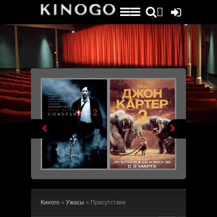
File engine/metagen.php not found.


Киного
»
Ужасы
» Присутствие