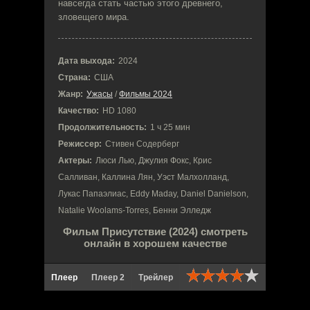
навсегда стать частью этого древнего,
зловещего мира.
Дата выхода:
2024
Страна:
США
Жанр:
Ужасы
/
Фильмы 2024
Качество:
HD 1080
Продолжительность:
1 ч 25 мин
Режиссер:
Стивен Содерберг
Актеры:
Люси Лью, Джулия Фокс, Крис
Салливан, Каллина Лян, Уэст Малхолланд,
Лукас Папаэлиас, Eddy Maday, Daniel Danielson,
Natalie Woolams-Torres, Бенни Элледж
Фильм Присутствие (2024) смотреть
онлайн в хорошем качестве
Плеер
Плеер 2
Трейлер