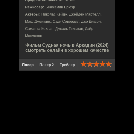
Режиссер:
Бенжамин Брюэр
Актеры:
Николас Кейдж, Джейден Мартелл,
Макс Дженкинс, Сэди Совералл, Джо Диксон,
Саманта Кохлан, Джоэль Гильман, Дэйр
Макмахон
Фильм Судная ночь в Аркадии (2024)
смотреть онлайн в хорошем качестве
Плеер
Плеер 2
Трейлер