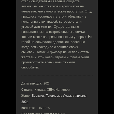
стали свидетелями явления существ,
возникших как ответное мероприятие на
человеческие экологические проступки. Отцу
пришлось исследовать это и убедиться в
появлении этих тварей, которые стали
угрозой для многих. Существа, ныне
направленные на истребление его семьи,
хотели мести за причиненные им ущербы. Но
герой не собирался сдаваться, особенно
когда речь заходила о защите своих
сыновей. Томас и Джозеф не желали стать
жертвами этой новой угрозы и готовы были
противостоять всеми возможными
способами.
Дата выхода:
2024
Страна:
Канада, США, Ирландия
Жанр:
Боевики
/
Триллеры
/
Ужасы
/
Фильмы
2024
Качество:
HD 1080
Продолжительность:
92 мин.