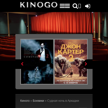
File engine/metagen.php not found.


Киного
»
Боевики
» Судная ночь в Аркадии