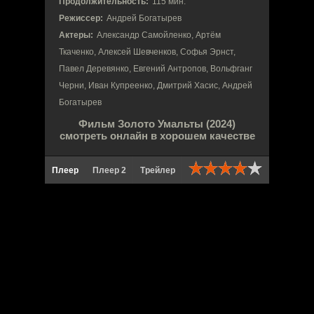
Продолжительность:
115 мин.
Режиссер:
Андрей Богатырев
Актеры:
Александр Самойленко, Артём
Ткаченко, Алексей Шевченков, Софья Эрнст,
Павел Деревянко, Евгений Антропов, Вольфганг
Черни, Иван Купреенко, Дмитрий Хасис, Андрей
Богатырев
Фильм Золото Умальты (2024)
смотреть онлайн в хорошем качестве
Плеер
Плеер 2
Трейлер