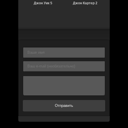
Джон Уик 5
Джон Картер 2
Добро пож
семью: П
Неа
Отправить