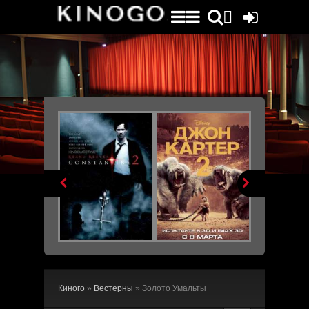
File engine/metagen.php not found.


Киного
»
Вестерны
» Золото Умальты